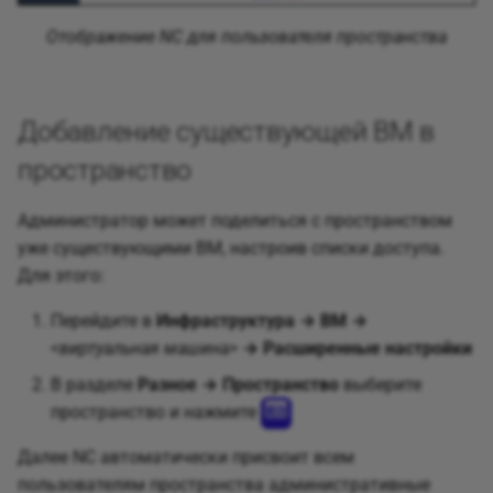
Отображение NC для пользователя пространства
Добавление существующей ВМ в
пространство
Администратор может поделиться с пространством
уже существующими ВМ, настроив списки доступа.
Для этого:
Перейдите в
Инфраструктура → ВМ →
<виртуальная машина>
→ Расширенные настройки
В разделе
Разное → Пространство
выберите
пространство и нажмите
Далее NC автоматически присвоит всем
пользователям пространства административные