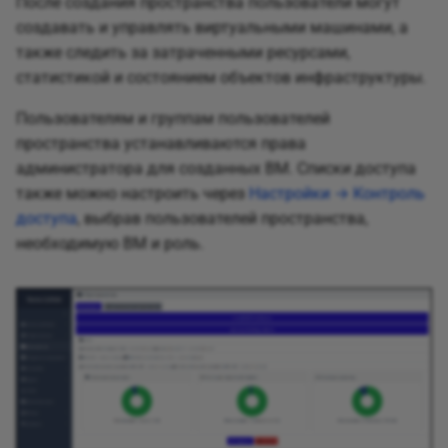
После создания пространства пользователи могут
создавать и управлять виртуальными машинами, а
также следить за затраченными ресурсами,
статистикой и состоянием объектов инфраструктуры.
Пользователям и группам пользователей
пространства устанавливаются права
администратора для созданных ВМ. Списки доступа
также можно настроить через
Настройки → Контроль
доступа
, выбрав пользователей пространства,
необходимую ВМ и роль.