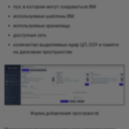
пул, в котором могут создаваться ВМ
используемые шаблоны ВМ
используемые хранилища
доступная сеть
количество выделяемых ядер ЦП, ОЗУ и памяти
на дисковом пространстве
Форма добавления пространств